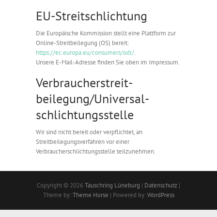
EU-Streitschlichtung
Die Europäische Kommission stellt eine Plattform zur
Online-Streitbeilegung (OS) bereit:
https://ec.europa.eu/consumers/odr/
.
Unsere E-Mail-Adresse finden Sie oben im Impressum.
Verbraucher­streit­
beilegung/Universal­
schlichtungs­stelle
Wir sind nicht bereit oder verpflichtet, an
Streitbeilegungsverfahren vor einer
Verbraucherschlichtungsstelle teilzunehmen.
Copyright © 2026
Tauschring Lüneburg
|
Datenschutz
|
Theme by:
Theme Horse
| Powered by:
WordPress